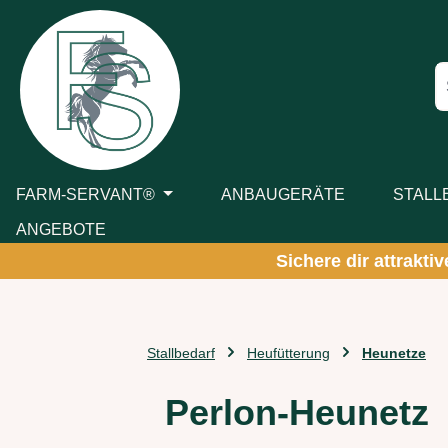
m Hauptinhalt springen
Zur Suche springen
Zur Hauptnavigation springen
FARM-SERVANT®
ANBAUGERÄTE
STALL
ANGEBOTE
Sichere dir attrakti
Stallbedarf
Heufütterung
Heunetze
Perlon-Heunetz