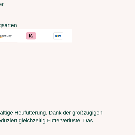
er
gsarten
haltige Heufütterung. Dank der großzügigen
uziert gleichzeitig Futterverluste. Das