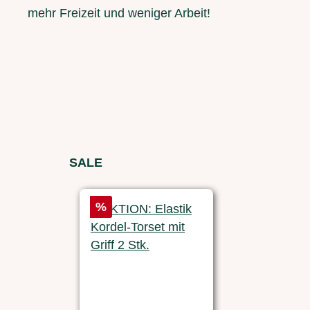
mehr Freizeit und weniger Arbeit!
Produktgalerie überspringen
SALE
Rabatt
Rabatt
%
%