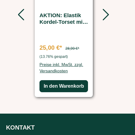
AKTION: Elastik
Ersatzakk
Kordel-Torset mit
- FARM-
Griff 2 Stk.
SERVANT
Futterauto
25,00 €*
37,49 €*
28,99 €*
7
(13.76% gespart)
(50.01% gespart)
Preise inkl. MwSt. zzgl.
Preise inkl. Mw
Versandkosten
Versandkosten
In den Warenkorb
In den Wa
KONTAKT