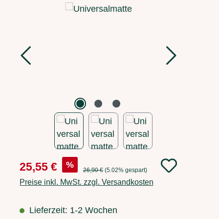
Bildergalerie überspringen
Verkaufspreis:
%
25,55 €
Regulärer Preis:
26,90 €
(5.02% gespart)
Preise inkl. MwSt. zzgl. Versandkosten
Lieferzeit: 1-2 Wochen