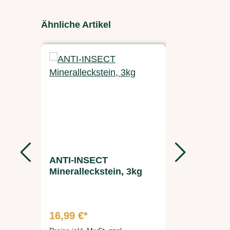
Produktgalerie überspringen
Ähnliche Artikel
ANTI-INSECT
BIOTIN +
Mineralleckstein, 3kg
Mineralle
16,99 €*
12,99 €*