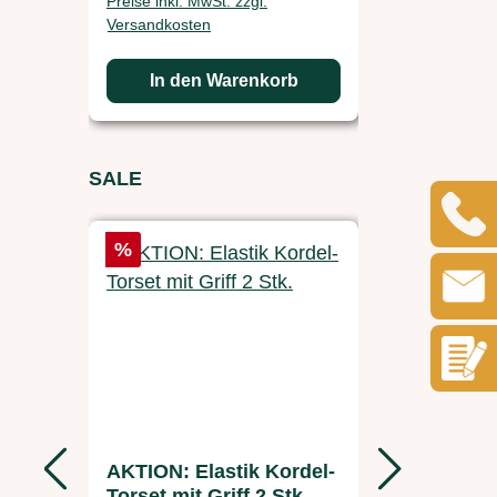
Preise inkl. MwSt. zzgl.
Preise inkl. 
Versandkosten
Versandkos
In den Warenkorb
In d
Produktgalerie überspringen
SALE
Rabatt
Rabatt
%
%
AKTION: Elastik Kordel-
Ersatzak
Torset mit Griff 2 Stk.
FARM-S