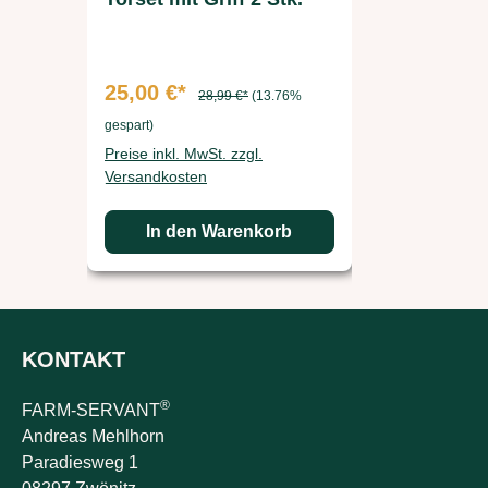
Futterau
25,00 €*
37,49 €
28,99 €*
(13.76%
gespart)
gespart)
Preise inkl. MwSt. zzgl.
Preise inkl. 
Versandkosten
Versandkos
In den Warenkorb
In d
KONTAKT
®
FARM-SERVANT
Andreas Mehlhorn
Paradiesweg 1