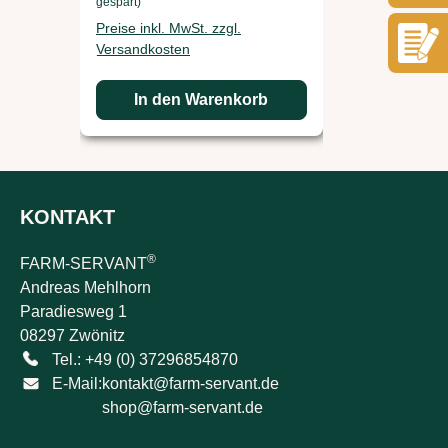
gespart)
gespart)
Preise inkl. MwSt. zzgl.
Preise inkl. 
Versandkosten
Versandkos
In den Warenkorb
In d
KONTAKT
®
FARM-SERVANT
Andreas Mehlhorn
Paradiesweg 1
08297 Zwönitz
Tel.: +49 (0) 37296854870
E-Mail:
kontakt@farm-servant.de
shop@farm-servant.de