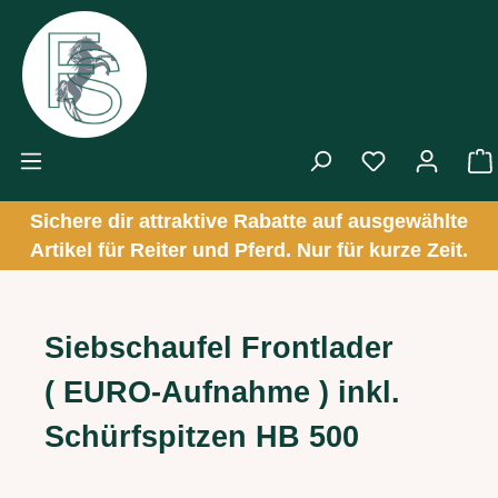
Zum Hauptinhalt springen
Sichere dir attraktive Rabatte auf ausgewählte
Artikel für Reiter und Pferd. Nur für kurze Zeit.
Siebschaufel Frontlader
( EURO-Aufnahme ) inkl.
Schürfspitzen HB 500