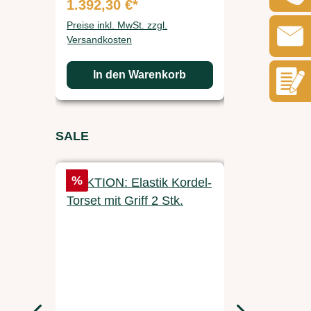
1.392,30 €*
3.213,00
Preise inkl. MwSt. zzgl.
Preise inkl. 
Versandkosten
Versandkos
In den Warenkorb
In d
Produktgalerie überspringen
SALE
Rabatt
Rabatt
%
%