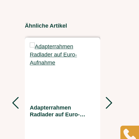
Produktgalerie überspringen
Ähnliche Artikel
Adapterrahmen
Ballenab
Radlader auf Euro-
Teleskop
Aufnahme