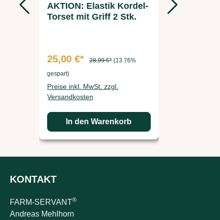
AKTION: Elastik Kordel-
Ersatzak
Torset mit Griff 2 Stk.
FARM-S
Futterau
25,00 €*
37,49 €
28,99 €*
(13.76%
gespart)
gespart)
Preise inkl. MwSt. zzgl.
Preise inkl. 
Versandkosten
Versandkos
In den Warenkorb
In d
KONTAKT
®
FARM-SERVANT
Andreas Mehlhorn