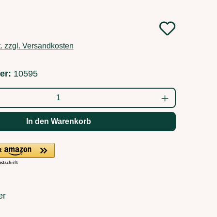
:
t. zzgl. Versandkosten
er:
10595
ahl: Gib den gewünschten Wert ein oder b
In den Warenkorb
er