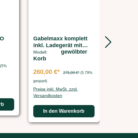
at DUO
Gabelmaxx komplett
GROWI
inkl. Ladegerät mit
BREITB
gewölbter
gewölbten Korb
25 Stück
Modell:
Korb
(5%
260,00 €*
6,00 €*
275,99 €*
(5.79%
gespart)
gespart)
Preise inkl. MwSt. zzgl.
Preise inkl. 
Versandkosten
Versandkos
rb
In den Warenkorb
In de