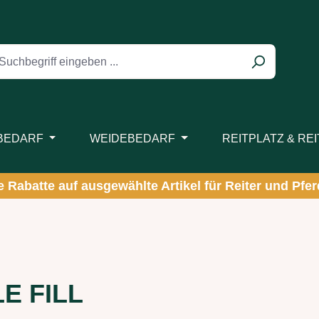
BEDARF
WEIDEBEDARF
REITPLATZ & RE
ve Rabatte auf ausgewählte Artikel für Reiter und Pferd
E FILL