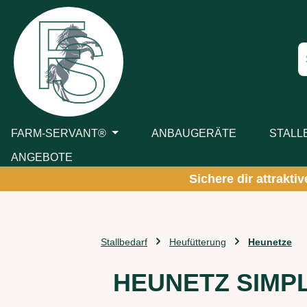
m Hauptinhalt springen
Zur Suche springen
Zur Hauptnavigation springen
FARM-SERVANT®
ANBAUGERÄTE
STALL
ANGEBOTE
Sichere dir attrakti
Stallbedarf
Heufütterung
Heunetze
HEUNETZ SIMPL