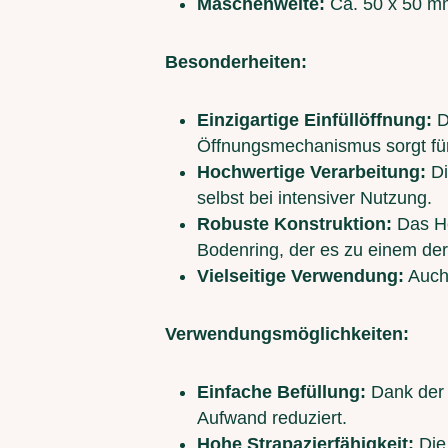
Maschenweite:
Ca. 50 x 50 m
Besonderheiten:
Einzigartige Einfüllöffnung:
D
Öffnungsmechanismus sorgt fü
Hochwertige Verarbeitung:
Di
selbst bei intensiver Nutzung.
Robuste Konstruktion:
Das He
Bodenring, der es zu einem de
Vielseitige Verwendung:
Auch 
Verwendungsmöglichkeiten:
Einfache Befüllung:
Dank der i
Aufwand reduziert.
Hohe Strapazierfähigkeit:
Die 