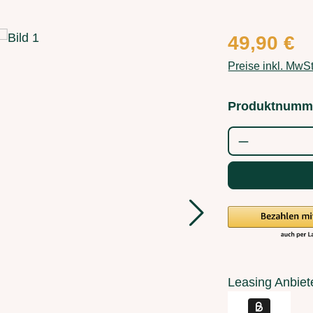
Regulärer Preis
49,90 €
Preise inkl. MwS
Produktnumm
Produkt Anz
Leasing Anbiet