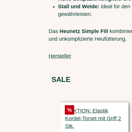
Stall und Weide:
Ideal für den
gewährleisten.
Das
Heunetz Simple Fill
kombiniert
und unkomplizierte Heufütterung.
Hersteller
SALE
Produktgalerie überspringen
Rabatt
%