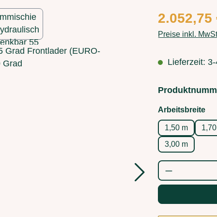
Regulärer Preis
2.052,75
Preise inkl. MwS
Lieferzeit: 
Produktnumm
au
Arbeitsbreite
1,50 m
1,7
3,00 m
Produkt Anz