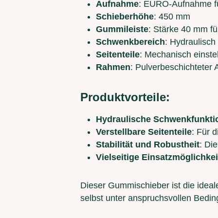
Aufnahme
: EURO-Aufnahme fü
Schieberhöhe
: 450 mm
Gummileiste
: Stärke 40 mm fü
Schwenkbereich
: Hydraulisch
Seitenteile
: Mechanisch einstell
Rahmen
: Pulverbeschichteter
Produktvorteile:
Hydraulische Schwenkfunkti
Verstellbare Seitenteile
: Für 
Stabilität und Robustheit
: Di
Vielseitige Einsatzmöglichke
Dieser Gummischieber ist die ideal
selbst unter anspruchsvollen Bedin