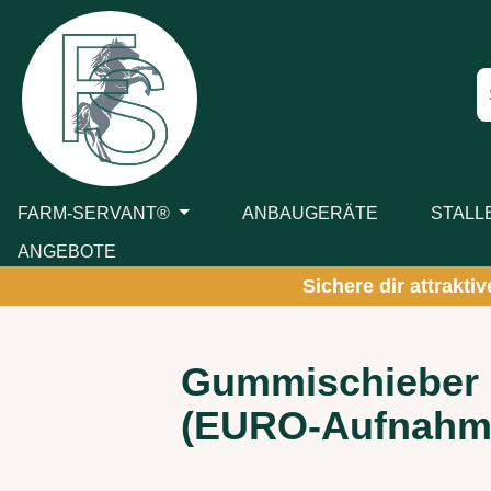
m Hauptinhalt springen
Zur Suche springen
Zur Hauptnavigation springen
FARM-SERVANT®
ANBAUGERÄTE
STALL
ANGEBOTE
Sichere dir attrakti
Gummischieber h
(EURO-Aufnahme) 