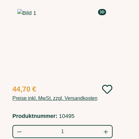
Bildergalerie überspringen
3D
Regulärer Preis:
44,70 €
Preise inkl. MwSt. zzgl. Versandkosten
Produktnummer:
10495
Produkt Anzahl: Gib den gewünschten Wert