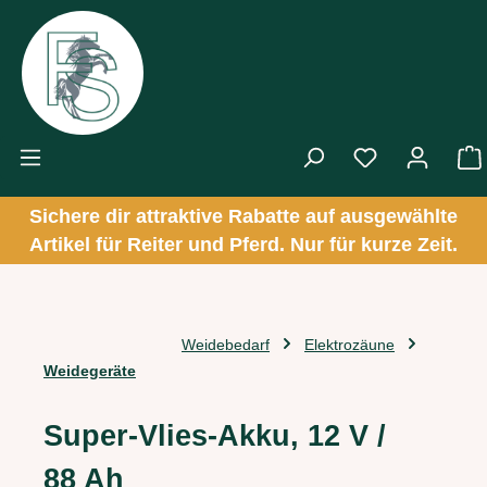
Zum Hauptinhalt springen
Sichere dir attraktive Rabatte auf ausgewählte
Artikel für Reiter und Pferd. Nur für kurze Zeit.
Weidebedarf
Elektrozäune
Weidegeräte
Super-Vlies-Akku, 12 V /
88 Ah