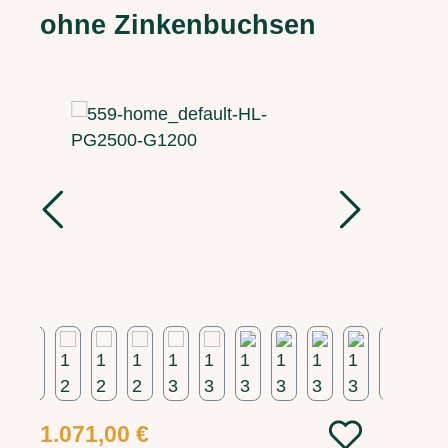
ohne Zinkenbuchsen
Bildergalerie überspringen
Regulärer Preis:
1.071,00 €