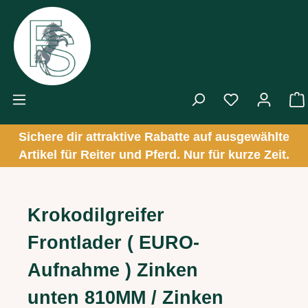
Zum Hauptinhalt springen
Sichere dir attraktive Rabatte auf ausgewählte
Artikel für Reiter und Pferd. Nur für kurze Zeit.
Krokodilgreifer
Frontlader ( EURO-
Aufnahme ) Zinken
unten 810MM / Zinken