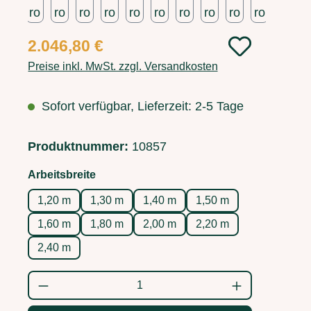
Regulärer Preis:
2.046,80 €
Preise inkl. MwSt. zzgl. Versandkosten
Sofort verfügbar, Lieferzeit: 2-5 Tage
Produktnummer:
10857
auswählen
Arbeitsbreite
1,20 m
1,30 m
1,40 m
1,50 m
1,60 m
1,80 m
2,00 m
2,20 m
2,40 m
Produkt Anzahl: Gib den gewünschten Wert