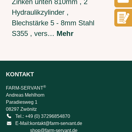
Zinken unten 810mm , 2
Hydraulikzylinder ,
Blechstärke 5 - 8mm Stahl
S355 , vers…
Mehr
KONTAKT
®
FARM-SERVANT
Andreas Mehlhorn
Paradiesweg 1
08297 Zwönitz
Tel.: +49 (0) 37296854870
E-Mail:
kontakt@farm-servant.de
shop@farm-servant.de