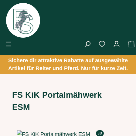
Zum Hauptinhalt springen
Sichere dir attraktive Rabatte auf ausgewählte
Artikel für Reiter und Pferd. Nur für kurze Zeit.
FS KiK Portalmähwerk
ESM
Bildergalerie überspringen
3D