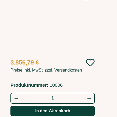
Regulärer Preis:
3.856,79 €
Preise inkl. MwSt. zzgl. Versandkosten
Produktnummer:
10006
Produkt Anzahl: Gib den gewünschten Wert
In den Warenkorb